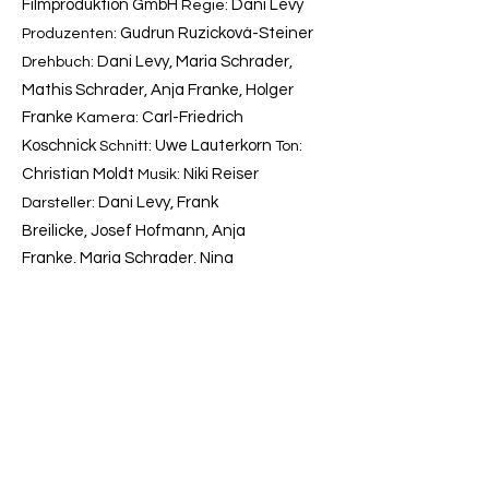
Filmproduktion GmbH
Dani Levy
Regie
:
Gudrun Ruzicková-Steiner
Produzenten:
Dani Levy, Maria Schrader,
Drehbuch:
Mathis Schrader, Anja Franke, Holger
Franke
Carl-Friedrich
Kamera:
Koschnick
Uwe Lauterkorn
Schnitt:
Ton:
Christian Moldt
Niki Reiser
Musik:
Dani Levy,
Frank
Darsteller:
Breilicke,
Josef Hofmann,
Anja
Franke,
Maria Schrader,
Nina
Schultz,
Helma Fehrmann,
Martin Walz,
Li
Hensel,
Holger Franke
PLAKAT